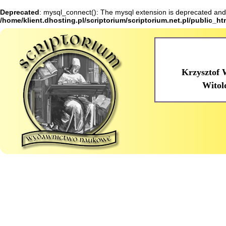
Deprecated
: mysql_connect(): The mysql extension is deprecated and 
/home/klient.dhosting.pl/scriptorium/scriptorium.net.pl/public_h
Krzysztof 
Witol