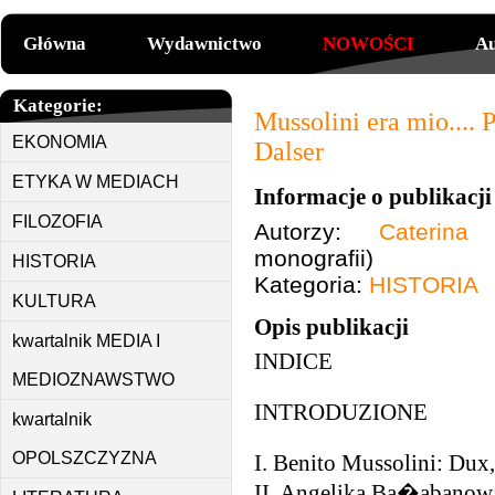
Główna
Wydawnictwo
NOWOŚCI
Au
Kategorie:
Mussolini era mio.... P
EKONOMIA
Dalser
ETYKA W MEDIACH
Informacje o publikacji
FILOZOFIA
Autorzy:
Caterina
monografii)
HISTORIA
Kategoria:
HISTORIA
KULTURA
Opis publikacji
kwartalnik MEDIA I
INDICE
MEDIOZNAWSTWO
INTRODUZIONE
kwartalnik
OPOLSZCZYZNA
I. Benito Mussolini: Dux
II. Angelika Ba�abanow: