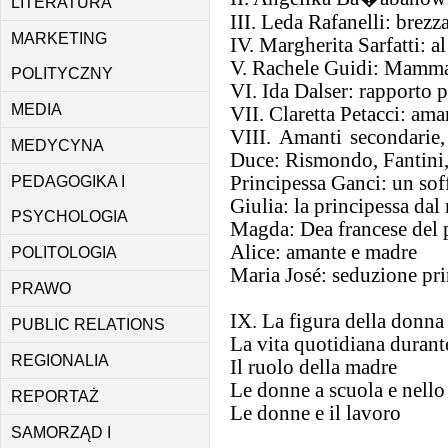
LITERATURA
III. Leda Rafanelli: brezz
MARKETING
IV. Margherita Sarfatti: al
V. Rachele Guidi: Mamma 
POLITYCZNY
VI. Ida Dalser: rapporto 
MEDIA
VII. Claretta Petacci: am
VIII. Amanti secondarie,
MEDYCYNA
Duce: Rismondo, Fantini,
Principessa Ganci: un sof
PEDAGOGIKA I
Giulia: la principessa da
PSYCHOLOGIA
Magda: Dea francese del 
Alice: amante e madre
POLITOLOGIA
Maria José: seduzione pr
PRAWO
IX. La figura della donna 
PUBLIC RELATIONS
La vita quotidiana durante
REGIONALIA
Il ruolo della madre
Le donne a scuola e nello
REPORTAŻ
Le donne e il lavoro
SAMORZĄD I